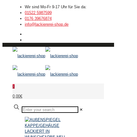
Wir sind Mo-Fr 9-17 Uhr für Sie da:
01522 5987599
0176 39676874
info@lackiererei-shop.de
0
0,00€
✕