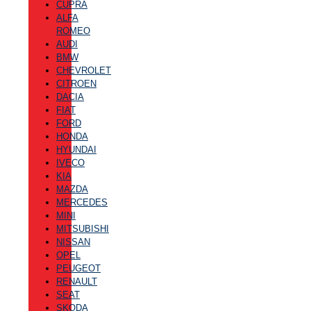
CUPRA
ALFA
ROMEO
AUDI
BMW
CHEVROLET
CITROEN
DACIA
FIAT
FORD
HONDA
HYUNDAI
IVECO
KIA
MAZDA
MERCEDES
MINI
MITSUBISHI
NISSAN
OPEL
PEUGEOT
RENAULT
SEAT
SKODA