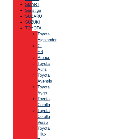
SMART
Sonstige
SUBARU
SUZUKI
TOYOTA
Toyota
Highlander
C-
HR
Proace
Toyota
Auris
Toyota
Avensis
Toyota
Aygo
Toyota
Corolla
Toyota
Corolla
Verso
Toyota
Hilux