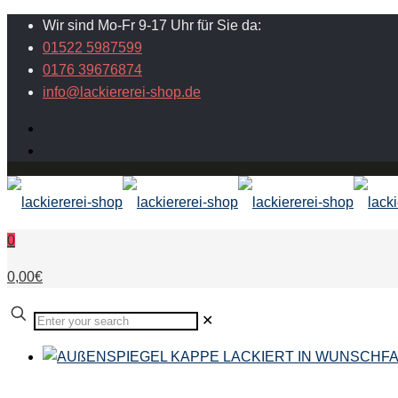
Wir sind Mo-Fr 9-17 Uhr für Sie da:
01522 5987599
0176 39676874
info@lackiererei-shop.de
0
0,00€
✕