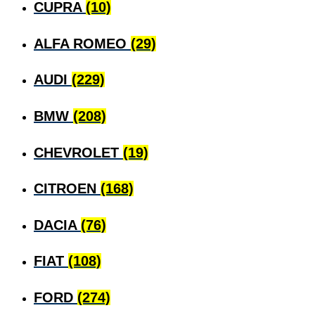
CUPRA
(10)
ALFA ROMEO
(29)
AUDI
(229)
BMW
(208)
CHEVROLET
(19)
CITROEN
(168)
DACIA
(76)
FIAT
(108)
FORD
(274)