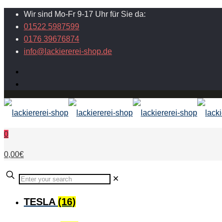
Wir sind Mo-Fr 9-17 Uhr für Sie da:
01522 5987599
0176 39676874
info@lackiererei-shop.de
0
0,00€
✕
TESLA
(16)