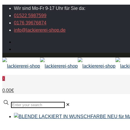
Wir sind Mo-Fr 9-17 Uhr für Sie da:
01522 5987599
0176 39676874
info@lackiererei-shop.de
0
0,00€
✕