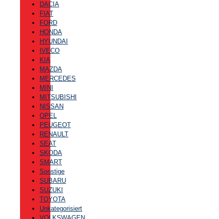
DACIA
FIAT
FORD
HONDA
HYUNDAI
IVECO
KIA
MAZDA
MERCEDES
MINI
MITSUBISHI
NISSAN
OPEL
PEUGEOT
RENAULT
SEAT
SKODA
SMART
Sonstige
SUBARU
SUZUKI
TOYOTA
Unkategorisiert
VOLKSWAGEN