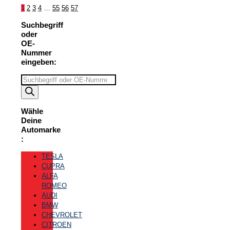
1
2
3
4
…
55
56
57
Suchbegriff
oder
OE-
Nummer
eingeben:
Suchbegriff
eingeben
Wähle
Deine
Automarke
:
TESLA
CUPRA
ALFA
ROMEO
AUDI
BMW
CHEVROLET
CITROEN