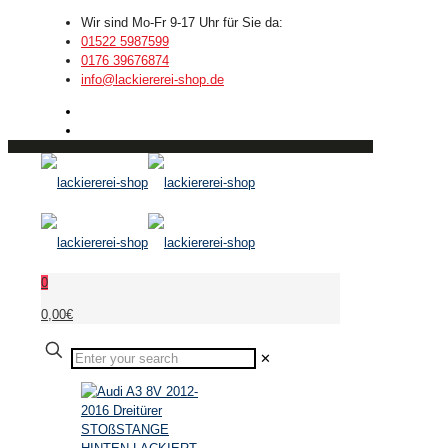
Wir sind Mo-Fr 9-17 Uhr für Sie da:
01522 5987599
0176 39676874
info@lackiererei-shop.de
0
0,00€
✕