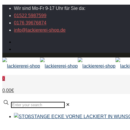
Wir sind Mo-Fr 9-17 Uhr für Sie da:
01522 5987599
0176 39676874
info@lackiererei-shop.de
0
0,00€
✕