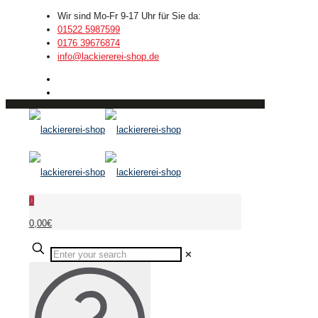
Wir sind Mo-Fr 9-17 Uhr für Sie da:
01522 5987599
0176 39676874
info@lackiererei-shop.de
0
0,00€
✕