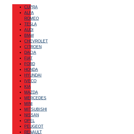
CUPRA
ALFA
ROMEO
TESLA
AUDI
BMW
CHEVROLET
CITROEN
DACIA
FIAT
FORD
HONDA
HYUNDAI
IVECO
KIA
MAZDA
MERCEDES
MINI
MITSUBISHI
NISSAN
OPEL
PEUGEOT
RENAULT