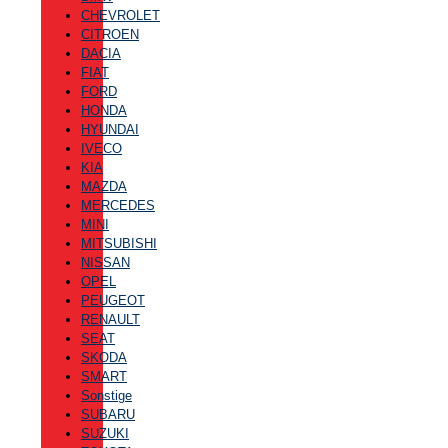
CHEVROLET
CITROEN
DACIA
FIAT
FORD
HONDA
HYUNDAI
IVECO
KIA
MAZDA
MERCEDES
MINI
MITSUBISHI
NISSAN
OPEL
PEUGEOT
RENAULT
SEAT
SKODA
SMART
Sonstige
SUBARU
SUZUKI