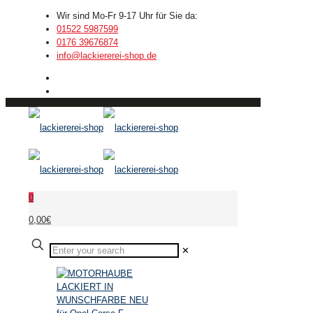
Wir sind Mo-Fr 9-17 Uhr für Sie da:
01522 5987599
0176 39676874
info@lackiererei-shop.de
0
0,00€
✕