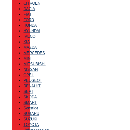
CITROEN
DACIA
FIAT
FORD
HONDA
HYUNDAI
IVECO
KIA
MAZDA
MERCEDES
MINI
MITSUBISHI
NISSAN
OPEL
PEUGEOT
RENAULT
SEAT
SKODA
SMART
Sonstige
SUBARU
SUZUKI
TOYOTA