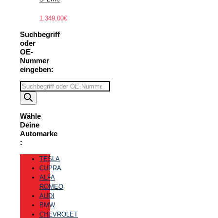
1.349,00
€
Suchbegriff
oder
OE-
Nummer
eingeben:
Suchbegriff
eingeben
Wähle
Deine
Automarke
:
TESLA
CUPRA
ALFA
ROMEO
AUDI
BMW
CHEVROLET