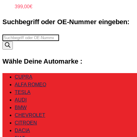
399,00
€
Suchbegriff oder OE-Nummer eingeben:
Suchbegriff
eingeben
Wähle Deine Automarke :
CUPRA
ALFA ROMEO
TESLA
AUDI
BMW
CHEVROLET
CITROEN
DACIA