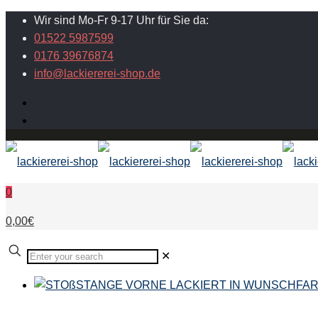
Wir sind Mo-Fr 9-17 Uhr für Sie da:
01522 5987599
0176 39676874
info@lackiererei-shop.de
0
0,00€
✕