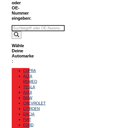
oder
OE-
Nummer
eingeben:
Suchbegriff
eingeben
Wähle
Deine
Automarke
:
CUPRA
ALFA
ROMEO
TESLA
AUDI
BMW
CHEVROLET
CITROEN
DACIA
FIAT
FORD