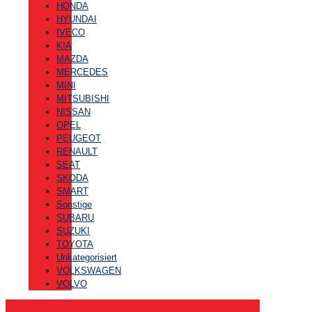
HONDA
HYUNDAI
IVECO
KIA
MAZDA
MERCEDES
MINI
MITSUBISHI
NISSAN
OPEL
PEUGEOT
RENAULT
SEAT
SKODA
SMART
Sonstige
SUBARU
SUZUKI
TOYOTA
Unkategorisiert
VOLKSWAGEN
VOLVO