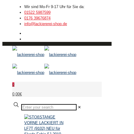
Wir sind Mo-Fr 9-17 Uhr für Sie da:
01522 5987599
0176 39676874
info@lackiererei-shop.de
0
0,00€
✕