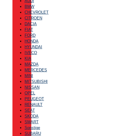
AUDI
BMW
CHEVROLET
CITROEN
DACIA
FIAT
FORD
HONDA
HYUNDAI
IVECO
KIA
MAZDA
MERCEDES
MINI
MITSUBISHI
NISSAN
OPEL
PEUGEOT
RENAULT
SEAT
SKODA
SMART
Sonstige
SUBARU