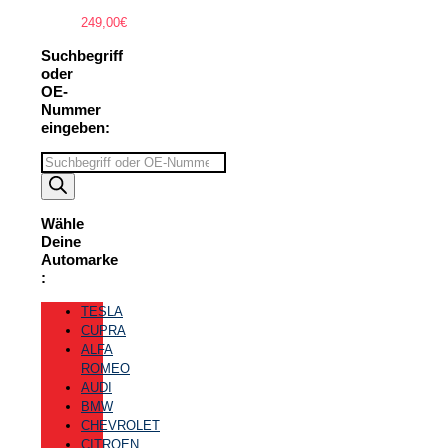
249,00
€
Suchbegriff
oder
OE-
Nummer
eingeben:
Suchbegriff
eingeben
Wähle
Deine
Automarke
:
TESLA
CUPRA
ALFA
ROMEO
AUDI
BMW
CHEVROLET
CITROEN