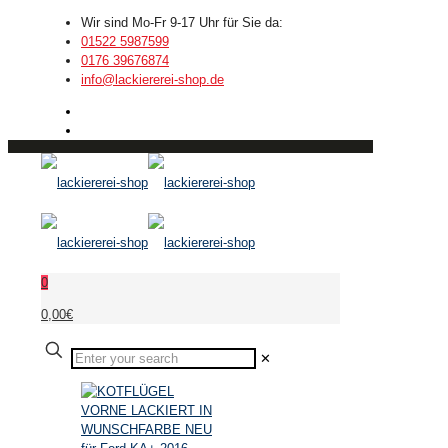
Wir sind Mo-Fr 9-17 Uhr für Sie da:
01522 5987599
0176 39676874
info@lackiererei-shop.de
0
0,00€
✕