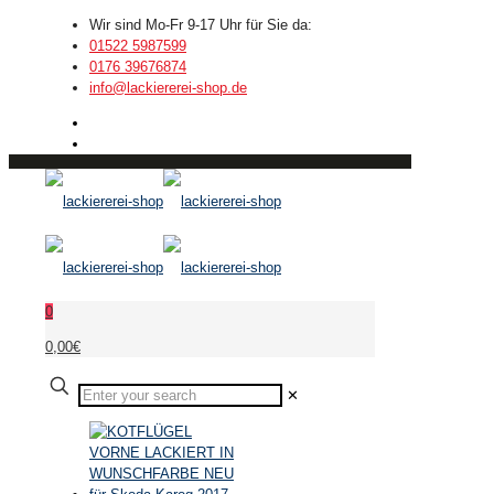
Wir sind Mo-Fr 9-17 Uhr für Sie da:
01522 5987599
0176 39676874
info@lackiererei-shop.de
0
0,00€
✕