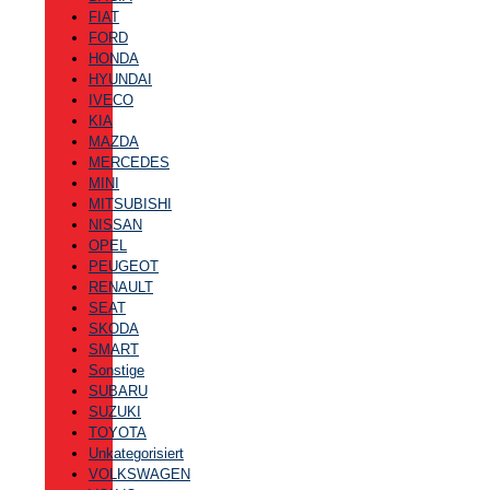
FIAT
FORD
HONDA
HYUNDAI
IVECO
KIA
MAZDA
MERCEDES
MINI
MITSUBISHI
NISSAN
OPEL
PEUGEOT
RENAULT
SEAT
SKODA
SMART
Sonstige
SUBARU
SUZUKI
TOYOTA
Unkategorisiert
VOLKSWAGEN