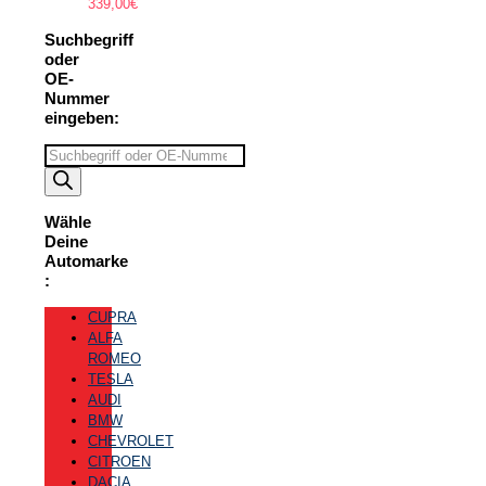
339,00
€
Suchbegriff
oder
OE-
Nummer
eingeben:
Suchbegriff
eingeben
Wähle
Deine
Automarke
:
CUPRA
ALFA
ROMEO
TESLA
AUDI
BMW
CHEVROLET
CITROEN
DACIA