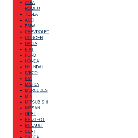
ALFA
ROMEO
TESLA
AUDI
BMW
CHEVROLET
CITROEN
DACIA
FIAT
FORD
HONDA
HYUNDAI
IVECO
KIA
MAZDA
MERCEDES
MINI
MITSUBISHI
NISSAN
OPEL
PEUGEOT
RENAULT
SEAT
SKODA