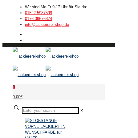
Wir sind Mo-Fr 9-17 Uhr für Sie da:
01522 5987599
0176 39676874
info@lackiererei-shop.de
0
0,00€
✕