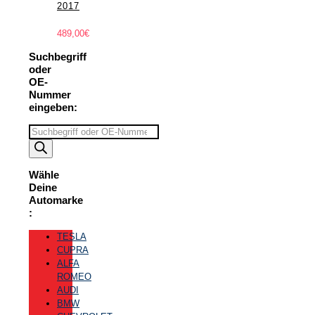
2017
489,00
€
Suchbegriff
oder
OE-
Nummer
eingeben:
Suchbegriff
eingeben
Wähle
Deine
Automarke
:
TESLA
CUPRA
ALFA
ROMEO
AUDI
BMW