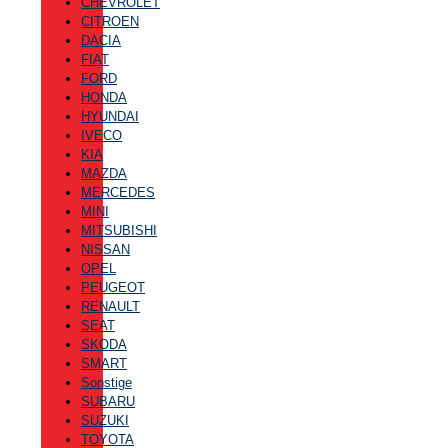
CHEVROLET
CITROEN
DACIA
FIAT
FORD
HONDA
HYUNDAI
IVECO
KIA
MAZDA
MERCEDES
MINI
MITSUBISHI
NISSAN
OPEL
PEUGEOT
RENAULT
SEAT
SKODA
SMART
Sonstige
SUBARU
SUZUKI
TOYOTA