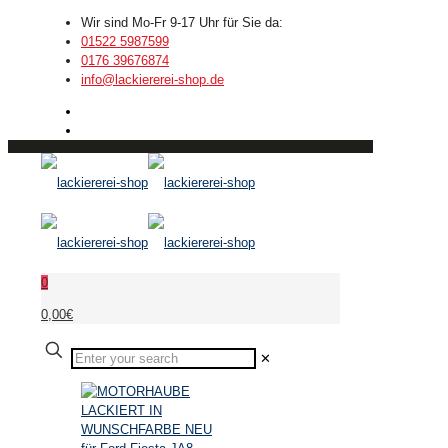
Wir sind Mo-Fr 9-17 Uhr für Sie da:
01522 5987599
0176 39676874
info@lackiererei-shop.de
0
0,00€
✕