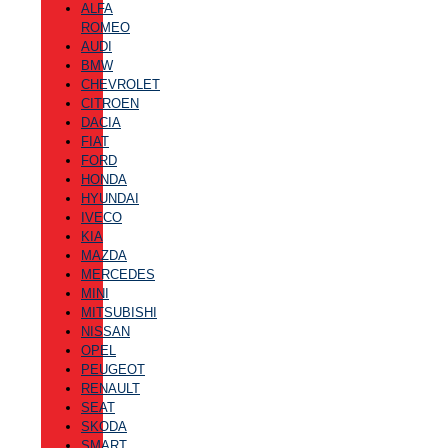
ALFA
ROMEO
AUDI
BMW
CHEVROLET
CITROEN
DACIA
FIAT
FORD
HONDA
HYUNDAI
IVECO
KIA
MAZDA
MERCEDES
MINI
MITSUBISHI
NISSAN
OPEL
PEUGEOT
RENAULT
SEAT
SKODA
SMART