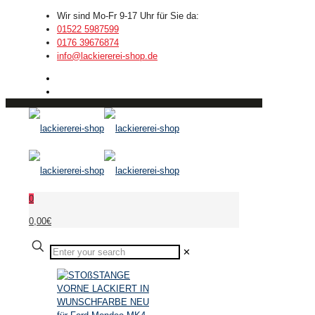
Wir sind Mo-Fr 9-17 Uhr für Sie da:
01522 5987599
0176 39676874
info@lackiererei-shop.de
0
0,00€
✕