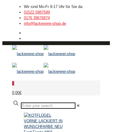
Wir sind Mo-Fr 9-17 Uhr für Sie da:
01522 5987599
0176 39676874
info@lackiererei-shop.de
0
0,00€
✕