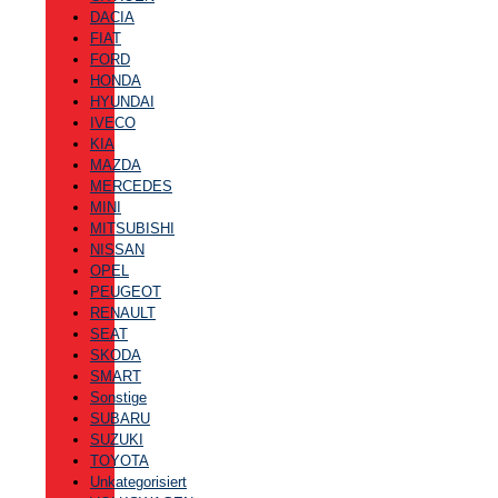
DACIA
FIAT
FORD
HONDA
HYUNDAI
IVECO
KIA
MAZDA
MERCEDES
MINI
MITSUBISHI
NISSAN
OPEL
PEUGEOT
RENAULT
SEAT
SKODA
SMART
Sonstige
SUBARU
SUZUKI
TOYOTA
Unkategorisiert