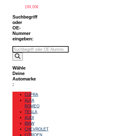
199,00
€
Suchbegriff
oder
OE-
Nummer
eingeben:
Suchbegriff
eingeben
Wähle
Deine
Automarke
:
CUPRA
ALFA
ROMEO
TESLA
AUDI
BMW
CHEVROLET
CITROEN