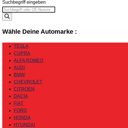
Suchbegriff eingeben
Wähle Deine Automarke :
TESLA
CUPRA
ALFA ROMEO
AUDI
BMW
CHEVROLET
CITROEN
DACIA
FIAT
FORD
HONDA
HYUNDAI