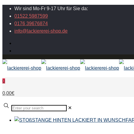
Wir sind Mo-Fr 9-17 Uhr für Sie da:
01522 5987599
0176 39676874
info@lackiererei-shop.de
0
0,00€
✕