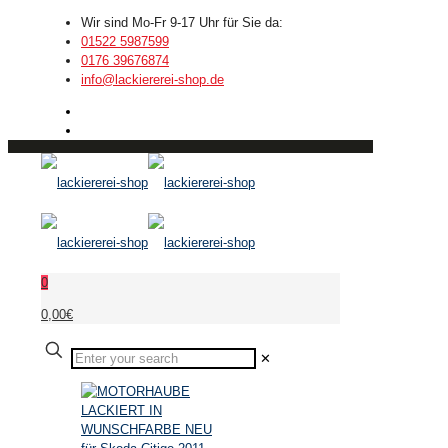
Wir sind Mo-Fr 9-17 Uhr für Sie da:
01522 5987599
0176 39676874
info@lackiererei-shop.de
0
0,00€
✕