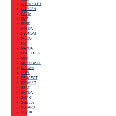
CHEVROLET
CITROEN
DACIA
FIAT
FORD
HONDA
HYUNDAI
IVECO
KIA
MAZDA
MERCEDES
MINI
MITSUBISHI
NISSAN
OPEL
PEUGEOT
RENAULT
SEAT
SKODA
SMART
Sonstige
SUBARU
SUZUKI