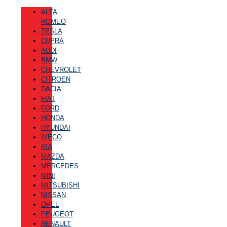
ALFA
ROMEO
TESLA
CUPRA
AUDI
BMW
CHEVROLET
CITROEN
DACIA
FIAT
FORD
HONDA
HYUNDAI
IVECO
KIA
MAZDA
MERCEDES
MINI
MITSUBISHI
NISSAN
OPEL
PEUGEOT
RENAULT