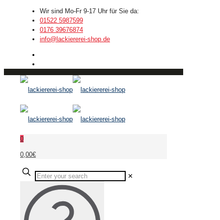
Wir sind Mo-Fr 9-17 Uhr für Sie da:
01522 5987599
0176 39676874
info@lackiererei-shop.de
0
0,00€
✕