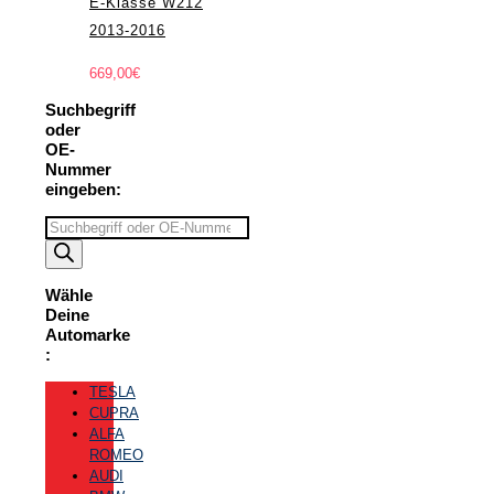
E-Klasse W212
2013-2016
669,00
€
Suchbegriff
oder
OE-
Nummer
eingeben:
Suchbegriff
eingeben
Wähle
Deine
Automarke
:
TESLA
CUPRA
ALFA
ROMEO
AUDI