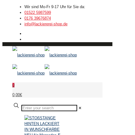
Wir sind Mo-Fr 9-17 Uhr für Sie da:
01522 5987599
0176 39676874
info@lackiererei-shop.de
0
0,00€
✕