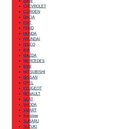
BMW
CHEVROLET
CITROEN
DACIA
FIAT
FORD
HONDA
HYUNDAI
IVECO
KIA
MAZDA
MERCEDES
MINI
MITSUBISHI
NISSAN
OPEL
PEUGEOT
RENAULT
SEAT
SKODA
SMART
Sonstige
SUBARU
SUZUKI