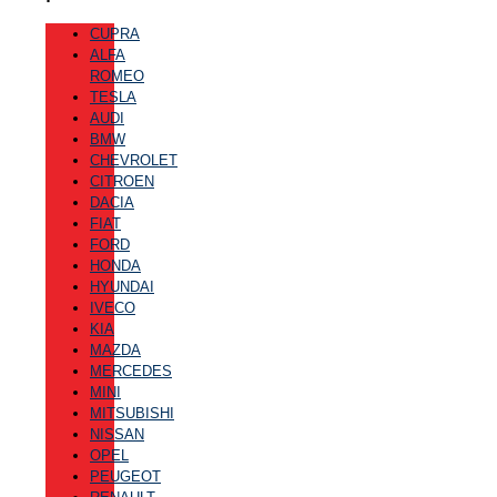
CUPRA
ALFA
ROMEO
TESLA
AUDI
BMW
CHEVROLET
CITROEN
DACIA
FIAT
FORD
HONDA
HYUNDAI
IVECO
KIA
MAZDA
MERCEDES
MINI
MITSUBISHI
NISSAN
OPEL
PEUGEOT