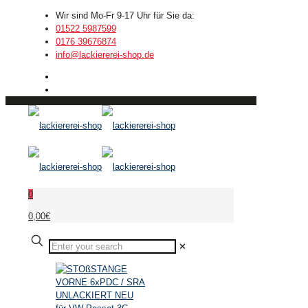
Wir sind Mo-Fr 9-17 Uhr für Sie da:
01522 5987599
0176 39676874
info@lackiererei-shop.de
0
0,00€
✕