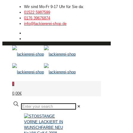
Wir sind Mo-Fr 9-17 Uhr für Sie da:
01522 5987599
0176 39676874
info@lackiererei-shop.de
0
0,00€
✕