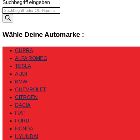
Suchbegriff eingeben
Wähle Deine Automarke :
CUPRA
ALFA ROMEO
TESLA
AUDI
BMW
CHEVROLET
CITROEN
DACIA
FIAT
FORD
HONDA
HYUNDAI