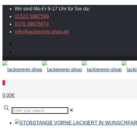
Wir sind Mo-Fr 9-17 Uhr für Sie da:
01522 5987599
0176 39676874
info@lackiererei-shop.de
0
0,00€
✕