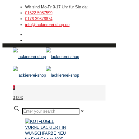
Wir sind Mo-Fr 9-17 Uhr für Sie da:
01522 5987599
0176 39676874
info@lackiererei-shop.de
0
0,00€
✕