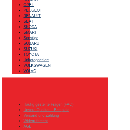
OPEL
PEUGEOT
RENAULT
SEAT
SKODA
SMART
Sonstige
SUBARU
SUZUKI
TOYOTA
Unkategorisiert
VOLKSWAGEN
VOLVO
Häufig gestellte Fragen (FAQ)
Unsere Qualitat – Beispiele
Versand und Zahlung
Widerrufsrecht
AGB