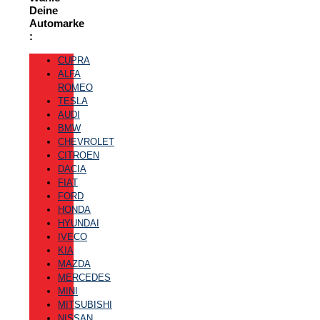
Deine
Automarke
:
CUPRA
ALFA
ROMEO
TESLA
AUDI
BMW
CHEVROLET
CITROEN
DACIA
FIAT
FORD
HONDA
HYUNDAI
IVECO
KIA
MAZDA
MERCEDES
MINI
MITSUBISHI
NISSAN