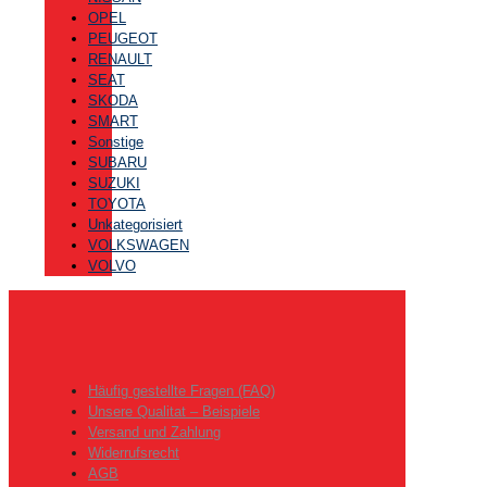
OPEL
PEUGEOT
RENAULT
SEAT
SKODA
SMART
Sonstige
SUBARU
SUZUKI
TOYOTA
Unkategorisiert
VOLKSWAGEN
VOLVO
Häufig gestellte Fragen (FAQ)
Unsere Qualitat – Beispiele
Versand und Zahlung
Widerrufsrecht
AGB