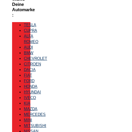
Deine
Automarke
:
TESLA
CUPRA
ALFA
ROMEO
AUDI
BMW
CHEVROLET
CITROEN
DACIA
FIAT
FORD
HONDA
HYUNDAI
IVECO
KIA
MAZDA
MERCEDES
MINI
MITSUBISHI
NISSAN