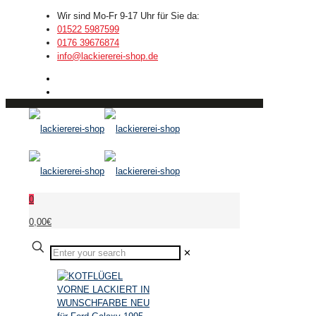
Wir sind Mo-Fr 9-17 Uhr für Sie da:
01522 5987599
0176 39676874
info@lackiererei-shop.de
0
0,00€
✕