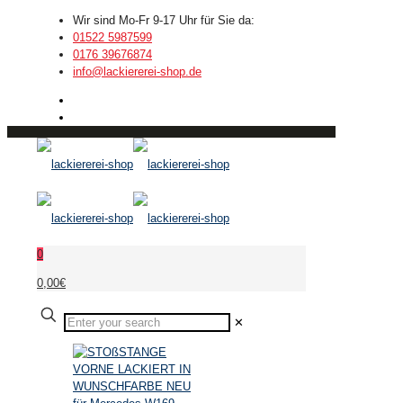
Wir sind Mo-Fr 9-17 Uhr für Sie da:
01522 5987599
0176 39676874
info@lackiererei-shop.de
0
0,00€
✕