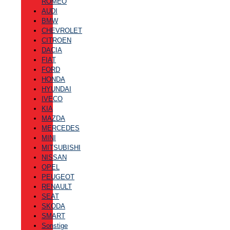
ROMEO
AUDI
BMW
CHEVROLET
CITROEN
DACIA
FIAT
FORD
HONDA
HYUNDAI
IVECO
KIA
MAZDA
MERCEDES
MINI
MITSUBISHI
NISSAN
OPEL
PEUGEOT
RENAULT
SEAT
SKODA
SMART
Sonstige