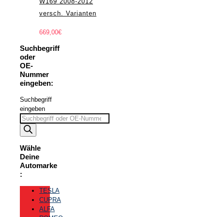
W169 2008-2012
versch. Varianten
669,00
€
Suchbegriff
oder
OE-
Nummer
eingeben:
Suchbegriff
eingeben
Wähle
Deine
Automarke
:
TESLA
CUPRA
ALFA