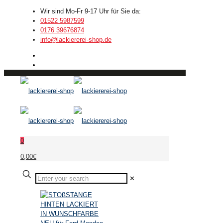
Wir sind Mo-Fr 9-17 Uhr für Sie da:
01522 5987599
0176 39676874
info@lackiererei-shop.de
0
0,00€
✕