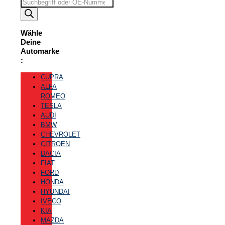
Suchbegriff
eingeben
Wähle
Deine
Automarke
:
CUPRA
ALFA
ROMEO
TESLA
AUDI
BMW
CHEVROLET
CITROEN
DACIA
FIAT
FORD
HONDA
HYUNDAI
IVECO
KIA
MAZDA