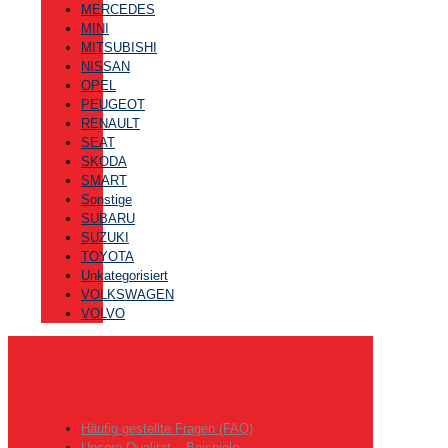
MERCEDES
MINI
MITSUBISHI
NISSAN
OPEL
PEUGEOT
RENAULT
SEAT
SKODA
SMART
Sonstige
SUBARU
SUZUKI
TOYOTA
Unkategorisiert
VOLKSWAGEN
VOLVO
Häufig gestellte Fragen (FAQ)
Unsere Qualitat – Beispiele