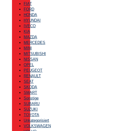
FIAT
FORD
HONDA
HYUNDAI
IVECO
KIA
MAZDA
MERCEDES
MINI
MITSUBISHI
NISSAN
OPEL
PEUGEOT
RENAULT
SEAT
SKODA
SMART
Sonstige
SUBARU
SUZUKI
TOYOTA
Unkategorisiert
VOLKSWAGEN