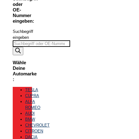
oder
OE-
Nummer
eingeben:
Suchbegriff
eingeben
Wähle
Deine
Automarke
:
TESLA
CUPRA
ALFA
ROMEO
AUDI
BMW
CHEVROLET
CITROEN
DACIA