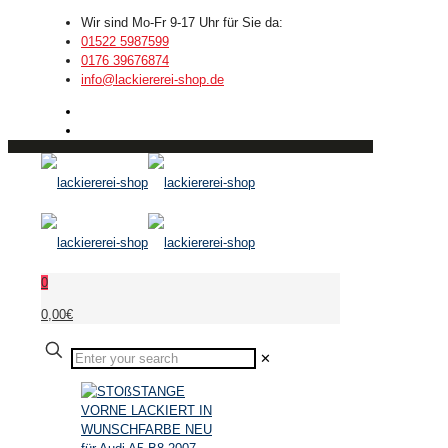
Wir sind Mo-Fr 9-17 Uhr für Sie da:
01522 5987599
0176 39676874
info@lackiererei-shop.de
0
0,00€
✕