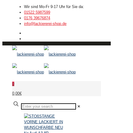
Wir sind Mo-Fr 9-17 Uhr für Sie da:
01522 5987599
0176 39676874
info@lackiererei-shop.de
0
0,00€
✕