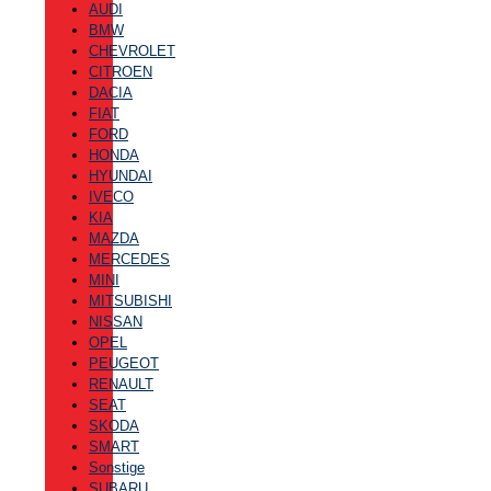
AUDI
BMW
CHEVROLET
CITROEN
DACIA
FIAT
FORD
HONDA
HYUNDAI
IVECO
KIA
MAZDA
MERCEDES
MINI
MITSUBISHI
NISSAN
OPEL
PEUGEOT
RENAULT
SEAT
SKODA
SMART
Sonstige
SUBARU