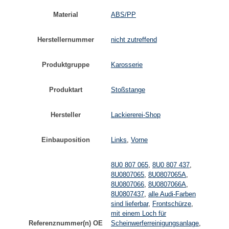
Material
ABS/PP
Herstellernummer
nicht zutreffend
Produktgruppe
Karosserie
Produktart
Stoßstange
Hersteller
Lackiererei-Shop
Einbauposition
Links
,
Vorne
8U0 807 065
,
8U0 807 437
,
8U0807065
,
8U0807065A
,
8U0807066
,
8U0807066A
,
8U0807437
,
alle Audi-Farben
sind lieferbar
,
Frontschürze
,
mit einem Loch für
Referenznummer(n) OE
Scheinwerferreinigungsanlage
,