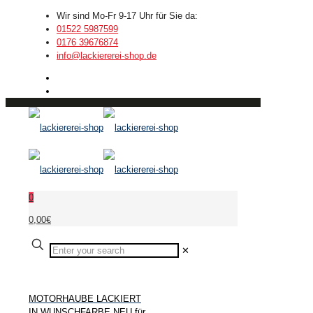
Wir sind Mo-Fr 9-17 Uhr für Sie da:
01522 5987599
0176 39676874
info@lackiererei-shop.de
0
0,00€
✕
MOTORHAUBE LACKIERT
IN WUNSCHFARBE NEU für