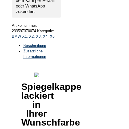
dem Kauf per E-Mail
oder WhatsApp
zusenden.
Artikelnummer:
233597370074
Kategorie:
BMW X1, X2, X3, X4, X5
Beschreibung
Zusätzliche
Informationen
Spiegelkappe
lackiert
in
Ihrer
Wunschfarbe