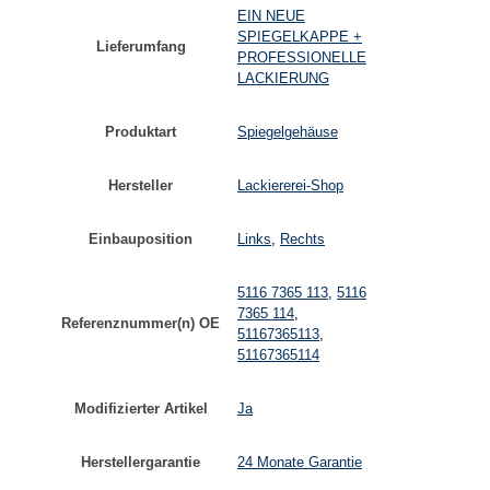
EIN NEUE
SPIEGELKAPPE +
Lieferumfang
PROFESSIONELLE
LACKIERUNG
Produktart
Spiegelgehäuse
Hersteller
Lackiererei-Shop
Einbauposition
Links
,
Rechts
5116 7365 113
,
5116
7365 114
,
Referenznummer(n) OE
51167365113
,
51167365114
Modifizierter Artikel
Ja
Herstellergarantie
24 Monate Garantie