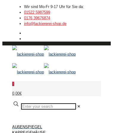
Wir sind Mo-Fr 9-17 Uhr für Sie da:
01522 5987599
0176 39676874
info@lackiererei-shop.de
0
0,00€
✕
AUßENSPIEGEL
KAPPE/GEHÄUSE