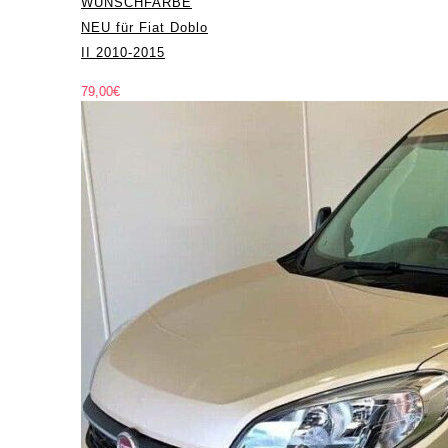
WUNSCHFARBE
NEU für Fiat Doblo
II 2010-2015
79,00
€