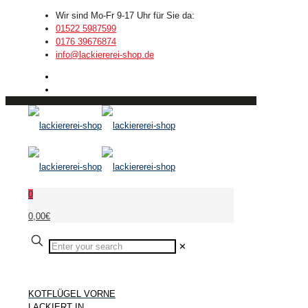
Wir sind Mo-Fr 9-17 Uhr für Sie da:
01522 5987599
0176 39676874
info@lackiererei-shop.de
0
0,00€
✕
KOTFLÜGEL VORNE
LACKIERT IN