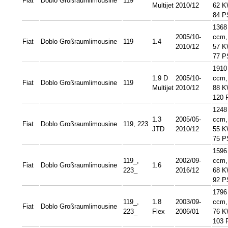
Fiat
Doblo Großraumlimousine
119
Multijet
2010/12
62 K
84 P
1368
2005/10-
ccm,
Fiat
Doblo Großraumlimousine
119
1.4
2010/12
57 K
77 P
1910
1.9 D
2005/10-
ccm,
Fiat
Doblo Großraumlimousine
119
Multijet
2010/12
88 K
120 
1248
1.3
2005/05-
ccm,
Fiat
Doblo Großraumlimousine
119, 223
JTD
2010/12
55 K
75 P
1596
119_,
2002/09-
ccm,
Fiat
Doblo Großraumlimousine
1.6
223_
2016/12
68 K
92 P
1796
119_,
1.8
2003/09-
ccm,
Fiat
Doblo Großraumlimousine
223_
Flex
2006/01
76 K
103 