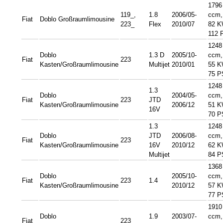
1796
119_,
1.8
2006/05-
ccm,
Fiat
Doblo Großraumlimousine
223_
Flex
2010/07
82 K
112 
1248
Doblo
1.3 D
2005/10-
ccm,
Fiat
223
Kasten/Großraumlimousine
Multijet
2010/01
55 K
75 P
1248
1.3
Doblo
2004/05-
ccm,
Fiat
223
JTD
Kasten/Großraumlimousine
2006/12
51 K
16V
70 P
1.3
1248
Doblo
JTD
2006/08-
ccm,
Fiat
223
Kasten/Großraumlimousine
16V
2010/12
62 K
Multijet
84 P
1368
Doblo
2005/10-
ccm,
Fiat
223
1.4
Kasten/Großraumlimousine
2010/12
57 K
77 P
1910
Doblo
1.9
2003/07-
ccm,
Fiat
223