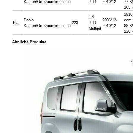
Kasten/Großraumlimousine
JTD
2010/12
77 K
105 
1910
1.9
Doblo
2006/12-
ccm,
Fiat
223
JTD
Kasten/Großraumlimousine
2010/12
88 K
Multijet
120 
Ähnliche Produkte