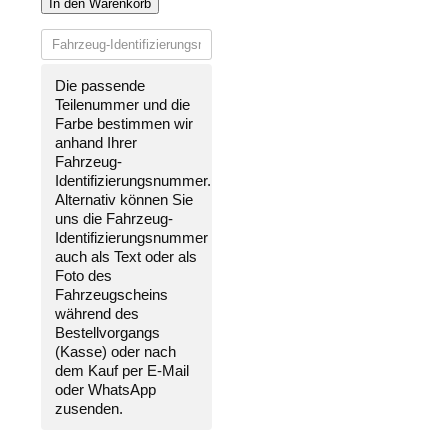
STOßSTANGE
In den Warenkorb
VORNE
LACKIERT
IN
WUNSCHFARBE
Die passende
NEU
Teilenummer und die
für
Farbe bestimmen wir
Fiat
anhand Ihrer
Doblo
Fahrzeug-
2005-
Identifizierungsnummer
.
2010
Alternativ können Sie
Menge
uns die
Fahrzeug-
Identifizierungsnummer
auch als Text oder als
Foto des
Fahrzeugscheins
während des
Bestellvorgangs
(Kasse) oder nach
dem Kauf per E-Mail
oder WhatsApp
zusenden.