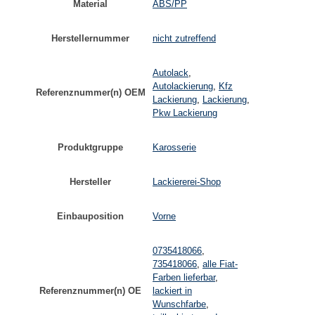
Material
ABS/PP
Herstellernummer
nicht zutreffend
Autolack
,
Autolackierung
,
Kfz
Referenznummer(n) OEM
Lackierung
,
Lackierung
,
Pkw Lackierung
Produktgruppe
Karosserie
Hersteller
Lackiererei-Shop
Einbauposition
Vorne
0735418066
,
735418066
,
alle Fiat-
Farben lieferbar
,
Referenznummer(n) OE
lackiert in
Wunschfarbe
,