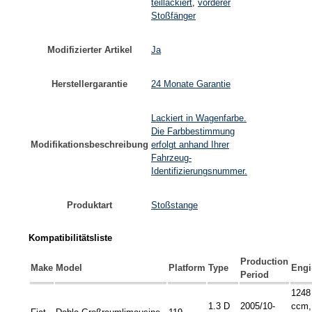
teillackiert
,
vorderer
Stoßfänger
Modifizierter Artikel
Ja
Herstellergarantie
24 Monate Garantie
Lackiert in Wagenfarbe.
Die Farbbestimmung
Modifikationsbeschreibung
erfolgt anhand Ihrer
Fahrzeug-
Identifizierungsnummer.
Produktart
Stoßstange
Kompatibilitätsliste
Production
Make
Model
Platform
Type
Engi
Period
1248
1.3 D
2005/10-
ccm,