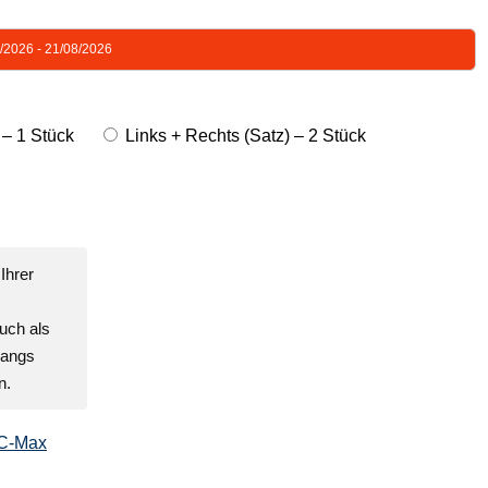
8/2026 - 21/08/2026
 – 1 Stück
Links + Rechts (Satz) – 2 Stück
Ihrer
uch als
gangs
n.
 C-Max