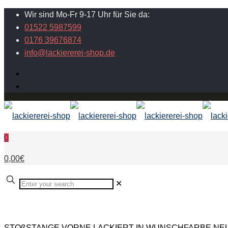
Wir sind Mo-Fr 9-17 Uhr für Sie da:
01522 5987599
0176 39676874
info@lackiererei-shop.de
0
0,00€
✕
STOßSTANGE VORNE LACKIERT IN WUNSCHFARBE NEU fü