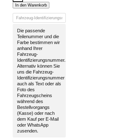
STOßSTANGE
In den Warenkorb
VORNE
LACKIERT
IN
WUNSCHFARBE
Die passende
NEU
Teilenummer und die
für
Farbe bestimmen wir
Ford
anhand Ihrer
Fiesta
Fahrzeug-
2017-
Identifizierungsnummer
.
2021
Alternativ können Sie
Menge
uns die
Fahrzeug-
Identifizierungsnummer
auch als Text oder als
Foto des
Fahrzeugscheins
während des
Bestellvorgangs
(Kasse) oder nach
dem Kauf per E-Mail
oder WhatsApp
zusenden.