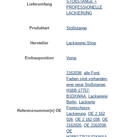
STOßSTANGE +
Lieferumfang
PROFESSIONELLE
LACKIERUNG
Produktart
Stoßstange
Hersteller
Lackiererei-Shop
Einbauposition
Vorne
2162038
,
alle Ford-
Farben sind vorhanden
,
eine neue Stoßstange
,
H1BB-17757-
B1DXWAA
,
Lackiererei
Berlin
,
Lackierte
Frontschürze,
Referenznummer(n) OE
Lackierung
,
OE 2 162
026
,
OE 2 162 038
,
OE
2162026
,
OE 2162038
,
OE
H1BB17757A1DXWAA
,