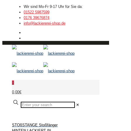
Wir sind Mo-Fr 9-17 Uhr für Sie da:
01522 5987599
0176 39676874
info@lackiererei-shop.de
0
0,00€
✕
STOßSTANGE Stoßfänger
HINTEN LACKIERT IN