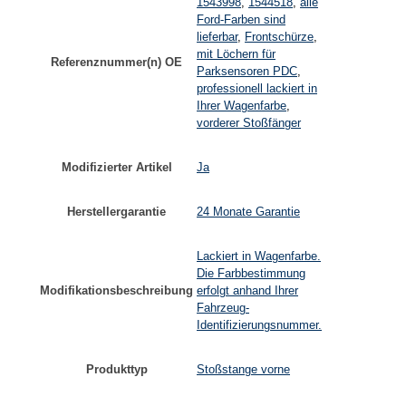
1543998
,
1544518
,
alle
Ford-Farben sind
lieferbar
,
Frontschürze
,
mit Löchern für
Referenznummer(n) OE
Parksensoren PDC
,
professionell lackiert in
Ihrer Wagenfarbe
,
vorderer Stoßfänger
Modifizierter Artikel
Ja
Herstellergarantie
24 Monate Garantie
Lackiert in Wagenfarbe.
Die Farbbestimmung
Modifikationsbeschreibung
erfolgt anhand Ihrer
Fahrzeug-
Identifizierungsnummer.
Produkttyp
Stoßstange vorne