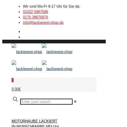
Wir sind Mo-Fr 9-17 Uhr für Sie da:
01522 5987599
0176 39676874
info@lackiererei-shop.de
0
0,00€
✕
MOTORHAUBE LACKIERT
IN WUNSCHFARBE NEU für