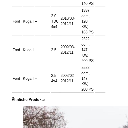
140 PS
1997
2.0
ccm,
2010/03-
Ford
Kuga I
--
TDCi
120
2012/11
4x4
KW,
163 PS
2522
ccm,
2009/03-
Ford
Kuga I
--
2.5
147
2012/11
KW,
200 PS
2522
ccm,
2.5
2008/02-
Ford
Kuga I
--
147
4x4
2012/11
KW,
200 PS
Ähnliche Produkte