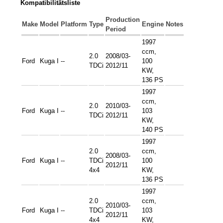
Kompatibilitätsliste
Production
Make
Model
Platform
Type
Engine
Notes
Period
1997
ccm,
2.0
2008/03-
Ford
Kuga I
--
100
TDCi
2012/11
KW,
136 PS
1997
ccm,
2.0
2010/03-
Ford
Kuga I
--
103
TDCi
2012/11
KW,
140 PS
1997
2.0
ccm,
2008/03-
Ford
Kuga I
--
TDCi
100
2012/11
4x4
KW,
136 PS
1997
2.0
ccm,
2010/03-
Ford
Kuga I
--
TDCi
103
2012/11
4x4
KW,