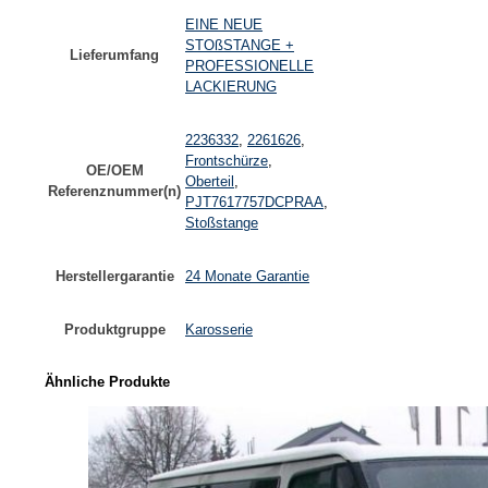
EINE NEUE
STOßSTANGE +
Lieferumfang
PROFESSIONELLE
LACKIERUNG
2236332
,
2261626
,
Frontschürze
,
OE/OEM
Oberteil
,
Referenznummer(n)
PJT7617757DCPRAA
,
Stoßstange
Herstellergarantie
24 Monate Garantie
Produktgruppe
Karosserie
Ähnliche Produkte