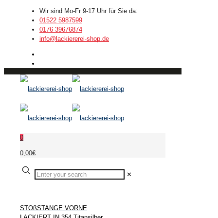
Wir sind Mo-Fr 9-17 Uhr für Sie da:
01522 5987599
0176 39676874
info@lackiererei-shop.de
0
0,00€
✕
STOßSTANGE VORNE
LACKIERT IN 354 Titansilber