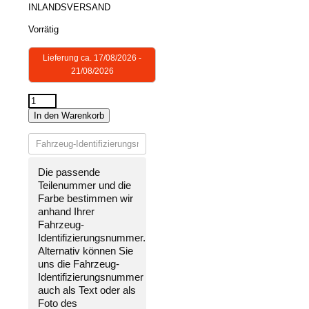
INLANDSVERSAND
Vorrätig
Lieferung ca. 17/08/2026 -
21/08/2026
STOßSTANGE
In den Warenkorb
VORNE
LACKIERT
IN
WUNSCHFARBE
Die passende
NEU
Teilenummer und die
für
Farbe bestimmen wir
Ford
anhand Ihrer
Tourneo
Fahrzeug-
Courier
Identifizierungsnummer
.
2018-
Alternativ können Sie
2023
uns die
Fahrzeug-
Menge
Identifizierungsnummer
auch als Text oder als
Foto des