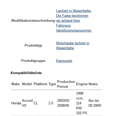
Lackiert in Wagenfarbe.
Die Farbe bestimmen
Modifikationsbeschreibung
wir anhand Ihrer
Fahrzeug-
Identifizierungsnummer.
Motorhaube lackiert in
Produkttyp
Wagenfarbe
Produktgruppe
Karosserie
Kompatibilitätsliste
Production
Make
Model
Platform
Type
Engine
Notes
Period
1998
ccm,
Accord
2003/02-
Nur bis
Honda
CL
2.0
114
VII
2008/05
09.2005!
KW,
155 PS