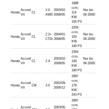
1998
ccm,
Accord
2.0
2003/02-
Nur bis
Honda
CL
114
VII
AWD
2008/05
09.2005!
KW,
155 PS
2204
ccm,
Accord
2.2i-
2004/01-
Nur bis
Honda
CL
103
VII
CTDi
2008/05
09.2005!
KW,
140 PS
2354
ccm,
Accord
2003/02-
Nur bis
Honda
CL
2.4
140
VII
2008/05
09.2005!
KW,
190 PS
2997
ccm,
Accord
2002/09-
Honda
CM
3.0
179
VII
2005/12
KW,
243 PS
2997
ccm,
Accord
2003/05-