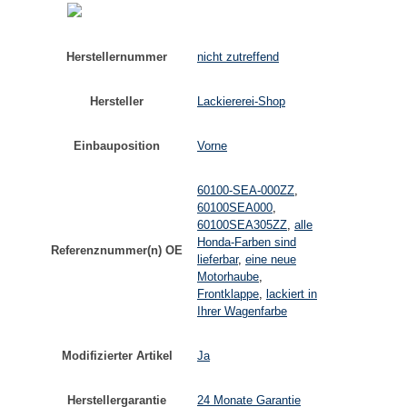
Herstellernummer
nicht zutreffend
Hersteller
Lackiererei-Shop
Einbauposition
Vorne
60100-SEA-000ZZ
,
60100SEA000
,
60100SEA305ZZ
,
alle
Honda-Farben sind
Referenznummer(n) OE
lieferbar
,
eine neue
Motorhaube
,
Frontklappe
,
lackiert in
Ihrer Wagenfarbe
Modifizierter Artikel
Ja
Herstellergarantie
24 Monate Garantie