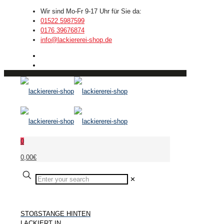
Wir sind Mo-Fr 9-17 Uhr für Sie da:
01522 5987599
0176 39676874
info@lackiererei-shop.de
0
0,00€
✕
STOßSTANGE HINTEN
LACKIERT IN