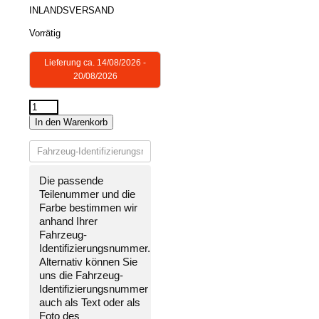
INLANDSVERSAND
Vorrätig
Lieferung ca. 14/08/2026 -
20/08/2026
STOßSTANGE
In den Warenkorb
VORNE
LACKIERT
IN
WUNSCHFARBE
Die passende
NEU
Teilenummer und die
für
Farbe bestimmen wir
Hyundai
anhand Ihrer
Accent
Fahrzeug-
1998-
Identifizierungsnummer
.
1999
Alternativ können Sie
Menge
uns die
Fahrzeug-
Identifizierungsnummer
auch als Text oder als
Foto des