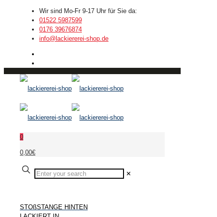
Wir sind Mo-Fr 9-17 Uhr für Sie da:
01522 5987599
0176 39676874
info@lackiererei-shop.de
0
0,00€
✕
STOßSTANGE HINTEN
LACKIERT IN