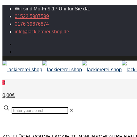
Wir sind Mo-Fr 9-17 Uhr für Sie da:
01522 5987599
0176 39676874
info@lackiererei-shop.de
0
0,00€
✕
KOTFLÜGEL VORNE LACKIERT IN WUNSCHFARBE NEU für P