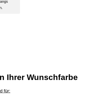
gangs
n.
in Ihrer Wunschfarbe
 für: