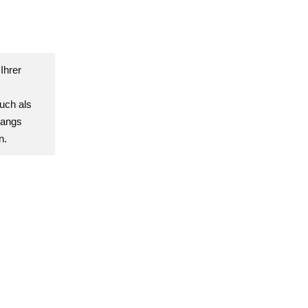
Ihrer
uch als
gangs
n.