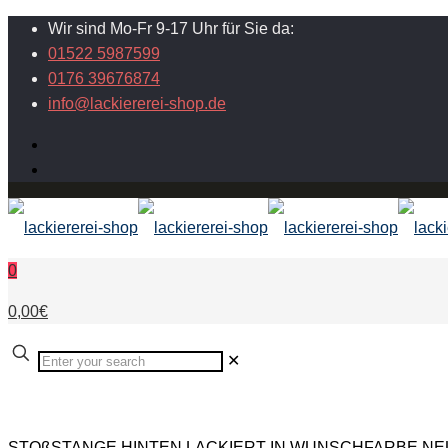
Wir sind Mo-Fr 9-17 Uhr für Sie da:
01522 5987599
0176 39676874
info@lackiererei-shop.de
0
0,00€
✕
STOßSTANGE HINTEN LACKIERT IN WUNSCHFARBE NEU fü