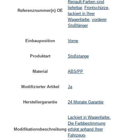
Renault-Farben sind
lieferbar
,
Frontschürze
,
Referenznummer(n) OE
lackiert in Ihrer
Wagenfarbe
,
vorderer
Stoßfänger
Einbauposition
Vorne
Produktart
Stoßstange
Material
ABS/PP
Modifizierter Artikel
Ja
Herstellergarantie
24 Monate Garantie
Lackiert in Wagenfarbe.
Die Farbbestimmung
Modifikationsbeschreibung
erfolgt anhand Ihrer
Fahrzeug-