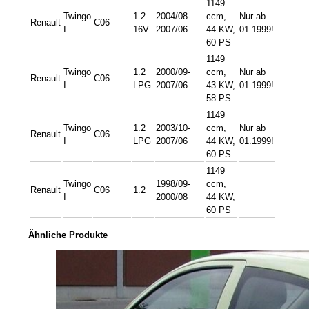
1149
Twingo
1.2
2004/08-
ccm,
Nur ab
Renault
C06
I
16V
2007/06
44 KW,
01.1999!
60 PS
1149
Twingo
1.2
2000/09-
ccm,
Nur ab
Renault
C06
I
LPG
2007/06
43 KW,
01.1999!
58 PS
1149
Twingo
1.2
2003/10-
ccm,
Nur ab
Renault
C06
I
LPG
2007/06
44 KW,
01.1999!
60 PS
1149
Twingo
1998/09-
ccm,
Renault
C06_
1.2
I
2000/08
44 KW,
60 PS
Ähnliche Produkte