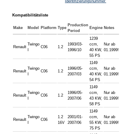
Identifizierungsnummer.
Kompatibilitätsliste
Production
Make
Model
Platform
Type
Engine
Notes
Period
1239
Twingo
1993/03-
ccm,
Nur ab
Renault
C06
1.2
I
1996/10
40 KW,
01.1999!
55 PS
1149
Twingo
1996/05-
ccm,
Nur ab
Renault
C06
1.2
I
2007/03
40 KW,
01.1999!
54 PS
1149
Twingo
1996/05-
ccm,
Nur ab
Renault
C06
1.2
I
2007/06
43 KW,
01.1999!
58 PS
1149
Twingo
1.2
2001/01-
ccm,
Nur ab
Renault
C06
I
16V
2007/06
55 KW,
01.1999!
75 PS