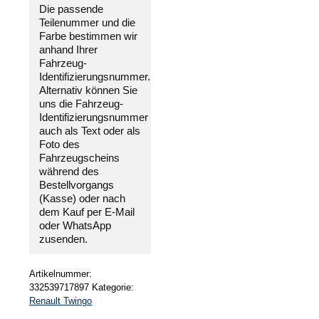
WUNSCHFARBE
Die passende
NEU
Teilenummer und die
für
Farbe bestimmen wir
Renault
anhand Ihrer
Twingo
Fahrzeug-
1999-
Identifizierungsnummer
.
2007
Alternativ können Sie
Menge
uns die
Fahrzeug-
Identifizierungsnummer
auch als Text oder als
Foto des
Fahrzeugscheins
während des
Bestellvorgangs
(Kasse) oder nach
dem Kauf per E-Mail
oder WhatsApp
zusenden.
Artikelnummer:
332539717897
Kategorie:
Renault Twingo