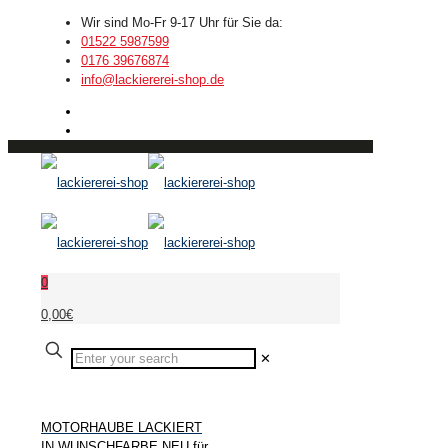
Wir sind Mo-Fr 9-17 Uhr für Sie da:
01522 5987599
0176 39676874
info@lackiererei-shop.de
0
0,00€
✕
MOTORHAUBE LACKIERT
IN WUNSCHFARBE NEU für