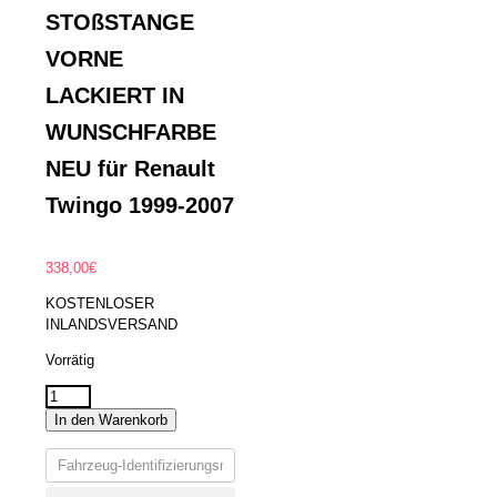
STOßSTANGE
VORNE
LACKIERT IN
WUNSCHFARBE
NEU für Renault
Twingo 1999-2007
338,00
€
KOSTENLOSER
INLANDSVERSAND
Vorrätig
STOßSTANGE
In den Warenkorb
VORNE
LACKIERT
IN