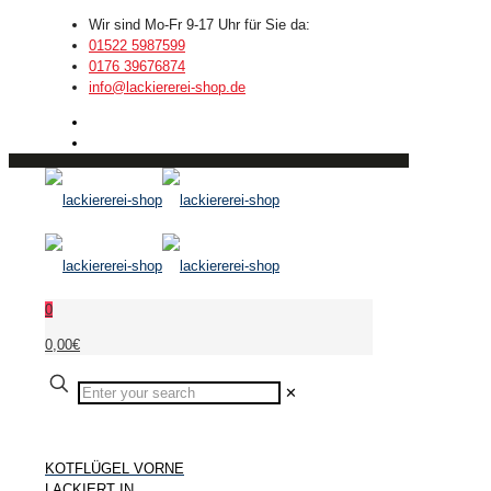
Wir sind Mo-Fr 9-17 Uhr für Sie da:
01522 5987599
0176 39676874
info@lackiererei-shop.de
0
0,00€
✕
KOTFLÜGEL VORNE
LACKIERT IN