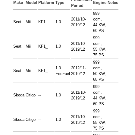
Make
Model
Platform
Type
Engine
Notes
Period
999
2011/10-
ccm,
Seat
Mii
KF1_
1.0
2019/12
44 KW,
60 PS
999
2011/10-
ccm,
Seat
Mii
KF1_
1.0
2019/12
55 KW,
75 PS
999
1.0
2012/11-
ccm,
Seat
Mii
KF1_
EcoFuel
2019/12
50 KW,
68 PS
999
2011/10-
ccm,
Skoda
Citigo
--
1.0
2019/12
44 KW,
60 PS
999
2011/10-
ccm,
Skoda
Citigo
--
1.0
2019/12
55 KW,
75 PS