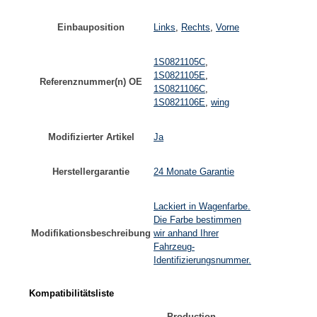
Einbauposition
Links
,
Rechts
,
Vorne
1S0821105C
,
1S0821105E
,
Referenznummer(n) OE
1S0821106C
,
1S0821106E
,
wing
Modifizierter Artikel
Ja
Herstellergarantie
24 Monate Garantie
Lackiert in Wagenfarbe.
Die Farbe bestimmen
Modifikationsbeschreibung
wir anhand Ihrer
Fahrzeug-
Identifizierungsnummer.
Kompatibilitätsliste
Production