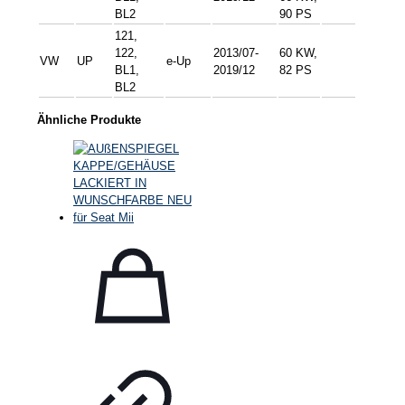
BL2
90 PS
121,
122,
2013/07-
60 KW,
VW
UP
e-Up
BL1,
2019/12
82 PS
BL2
Ähnliche Produkte