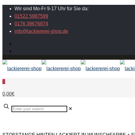
Wir sind Mo-Fr 9-17 Uhr für Sie da:
01522 5987599
0176 39676874
info@lackiererei-shop.de
0
0,00€
✕
STOßSTANGE HINTEN LACKIERT IN WUNSCHFARBE + SPOI