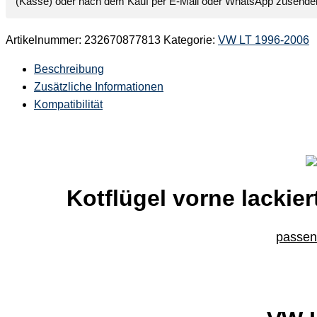
(Kasse) oder nach dem Kauf per E-Mail oder WhatsApp zusende
Artikelnummer:
232670877813
Kategorie:
VW LT 1996-2006
Beschreibung
Zusätzliche Informationen
Kompatibilität
Kotflügel vorne lackier
passend