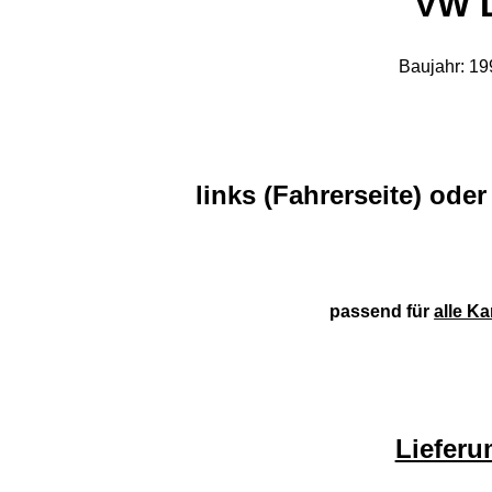
VW L
Baujahr: 19
links (Fahrerseite) oder
passend für
alle K
Liefer