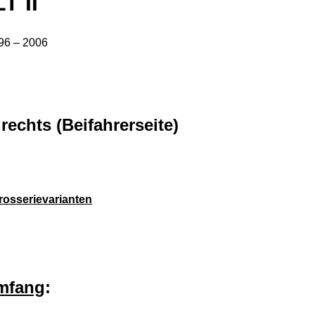
T II
96 – 2006
 rechts (Beifahrerseite)
arosserievarianten
umfang
: