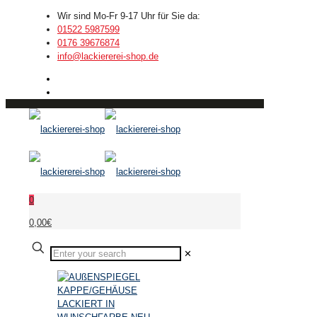
Wir sind Mo-Fr 9-17 Uhr für Sie da:
01522 5987599
0176 39676874
info@lackiererei-shop.de
0
0,00€
✕