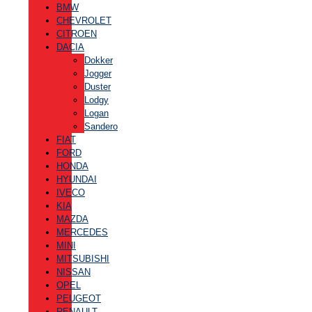
BMW
CHEVROLET
CITROEN
DACIA
Dokker
Jogger
Duster
Lodgy
Logan
Sandero
FIAT
FORD
HONDA
HYUNDAI
IVECO
KIA
MAZDA
MERCEDES
MINI
MITSUBISHI
NISSAN
OPEL
PEUGEOT
RENAULT