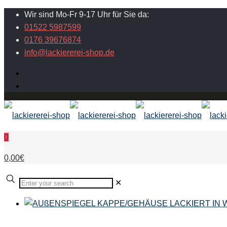
Wir sind Mo-Fr 9-17 Uhr für Sie da:
01522 5987599
0176 39676874
info@lackiererei-shop.de
0
0,00€
✕