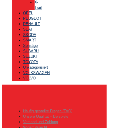
X-
Trail
OPEL
PEUGEOT
RENAULT
SEAT
SKODA
SMART
Sonstige
SUBARU
SUZUKI
TOYOTA
Unkategorisiert
VOLKSWAGEN
VOLVO
Häufig gestellte Fragen (FAQ)
Unsere Qualitat – Beispiele
Versand und Zahlung
Widerrufsrecht