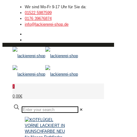
Wir sind Mo-Fr 9-17 Uhr für Sie da:
01522 5987599
0176 39676874
info@lackiererei-shop.de
0
0,00€
✕