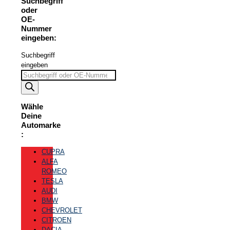
Suchbegriff
oder
OE-
Nummer
eingeben:
Suchbegriff
eingeben
Wähle
Deine
Automarke
:
CUPRA
ALFA
ROMEO
TESLA
AUDI
BMW
CHEVROLET
CITROEN
DACIA