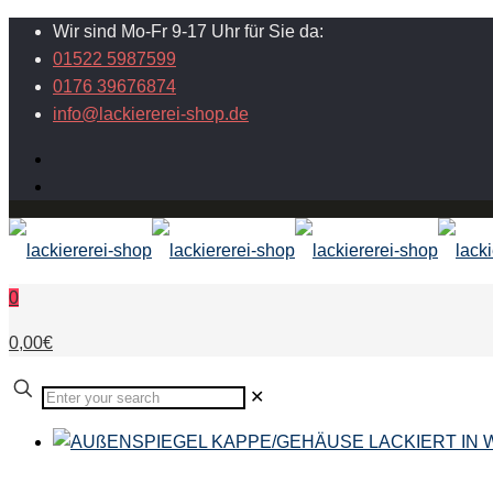
Wir sind Mo-Fr 9-17 Uhr für Sie da:
01522 5987599
0176 39676874
info@lackiererei-shop.de
0
0,00€
✕