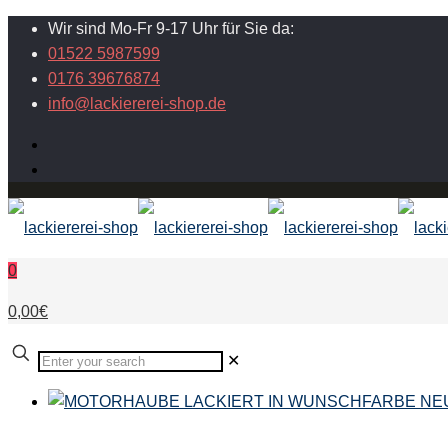
Wir sind Mo-Fr 9-17 Uhr für Sie da:
01522 5987599
0176 39676874
info@lackiererei-shop.de
0
0,00€
✕