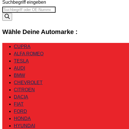
Suchbegriff eingeben
Wähle Deine Automarke :
CUPRA
ALFA ROMEO
TESLA
AUDI
BMW
CHEVROLET
CITROEN
DACIA
FIAT
FORD
HONDA
HYUNDAI